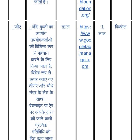
जाती है।
hfoun
dation
.org/
_
जीए
_
जीए कुकी का
गूगल
https:
1
पिक्सेल
उपयोग
//ww
साल
उपयोगकर्ताओं
w.goo
की विशिष्ट रूप
gletag
से पहचान
mana
करने के लिए
ger.c
किया जाता है
,
om
विशेष रूप से
ऊपर बताए गए
तीसरे और चौथे
नंबर के सेट के
साथ।
वेबसाइट या ऐप
पर आपके द्वारा
की जाने वाली
प्रत्येक
गतिविधि को
हिट कहा जाता