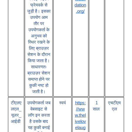
फ्रेमवर्क से
dation
जुड़ी है। इसका
.org/
उपयोग आम
तौर पर
उपयोगकर्ता के
अनुभव को
स्थिर रखने के
लिए ब्राउज़र
सेशन के दौरान
किया जाता है।
साधारणतः
ब्राउज़र सेशन
समाप्त होने पर
कुकी नष्ट हो
जाती है।
टीएलए
उपयोगकर्ता जब
स्वयं
https:
1
एचटीएम
लएल
_
वेबसाइट से
//ww
साल
एल
यूजर
_
लॉग इन करता
w.thel
आईडी
है उसके बाद
ivelov
यह कुकी बनाई
elaug